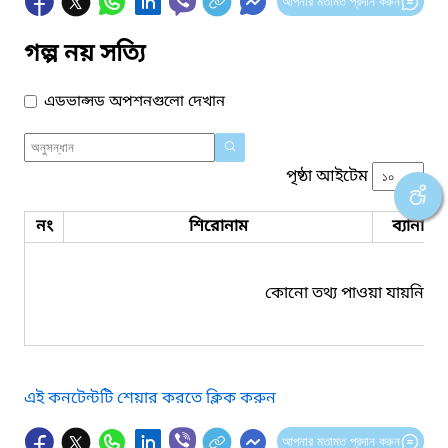
আপনার মতামত প্রদান করুন
গল্প নয় সত্যি
এডভান্সড অপশনগুলো দেখান
পৃষ্ঠা আইটেম
নং
শিরোনাম
ব্যানার 
কোনো তথ্য পাওয়া যায়নি।
এই কনটেন্টটি শেয়ার করতে ক্লিক করুন
আপনার মতামত প্রদান করুন