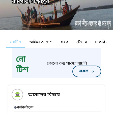
রামগতি, লক্ষ্মীপুর
নোটিশ
অফিস আদেশ
খবর
টেন্ডার
চাকরি কর্ন
নো
কোনো তথ্য পাওয়া যায়নি।
টিশ
সকল
আমাদের বিষয়ে
কর্মকর্তাবৃন্দ