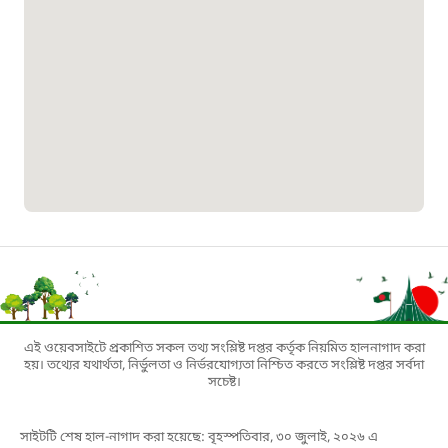
০১৯০৮৮৮৮৮৮৮
মাদকদ্রব্য নিয়ন্ত্রণ হটলাইন
১৬১১৩
জরুরী অভ্যন্তরীণ নৌ-পরিবহন হটলাইন
১৬৪৪৫
পাসপোর্ট বাতায়ন হটলাইন
এই ওয়েবসাইটে প্রকাশিত সকল তথ্য সংশ্লিষ্ট দপ্তর কর্তৃক নিয়মিত হালনাগাদ করা
১৬১৭১
হয়। তথ্যের যথার্থতা, নির্ভুলতা ও নির্ভরযোগ্যতা নিশ্চিত করতে সংশ্লিষ্ট দপ্তর সর্বদা
সচেষ্ট।
বাংলাদেশ মুক্তিযোদ্ধা কল্যাণ ট্রাস্ট
সাইটটি শেষ হাল-নাগাদ করা হয়েছে: বৃহস্পতিবার, ৩০ জুলাই, ২০২৬ এ