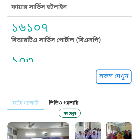
ফায়ার সার্ভিস হটলাইন
১৬১০৭
বিআরটিএ সার্ভিস পোর্টাল (বিএসপি)
১০৩
সুপ্রীম কোর্ট হেল্পলাইন
সকল দেখুন
১০৯
ফটো গ্যালারি
ভিডিও গ্যালারি
নারী ও শিশু নির্যাতন প্রতিরোধ
সব দেখুন
১০৬