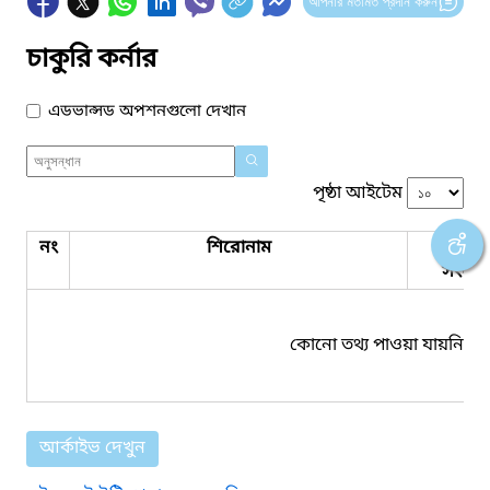
আপনার মতামত প্রদান করুন
চাকুরি কর্নার
এডভান্সড অপশনগুলো দেখান
পৃষ্ঠা আইটেম
নং
শিরোনাম
পিডিএ
সংযুক্ত
কোনো তথ্য পাওয়া যায়নি।
আর্কাইভ দেখুন