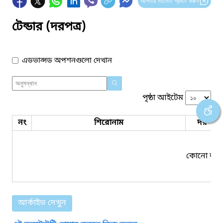
আপনার মতামত প্রদান করুন
টেন্ডার (দরপত্র)
এডভান্সড অপশনগুলো দেখান
পৃষ্ঠা আইটেম
নং
শিরোনাম
দরপত্র 
কোনো তথ্য
আর্কাইভ দেখুন